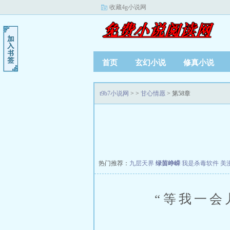
收藏4g小说网
首页
玄幻小说
修真小说
t9b7小说网
>
>
甘心情愿
> 第58章
热门推荐：
九层天界
绿茵峥嵘
我是杀毒软件
美
“等我一会儿