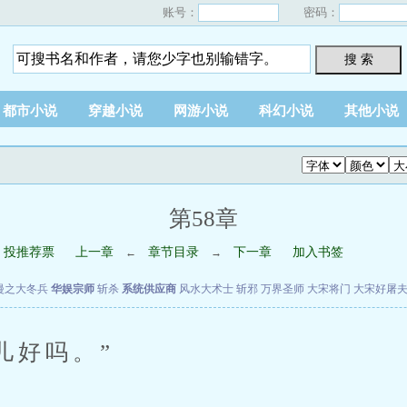
账号：
密码：
搜 索
都市小说
穿越小说
网游小说
科幻小说
其他小说
第58章
投推荐票
上一章
章节目录
下一章
加入书签
←
→
漫之大冬兵
华娱宗师
斩杀
系统供应商
风水大术士
斩邪
万界圣师
大宋将门
大宋好屠
好吗。”