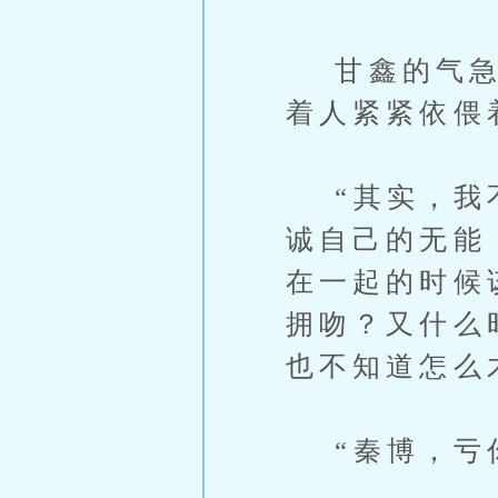
甘鑫的气急败
着人紧紧依偎
“其实，我不
诚自己的无能
在一起的时候
拥吻？又什么
也不知道怎么
“秦博，亏你