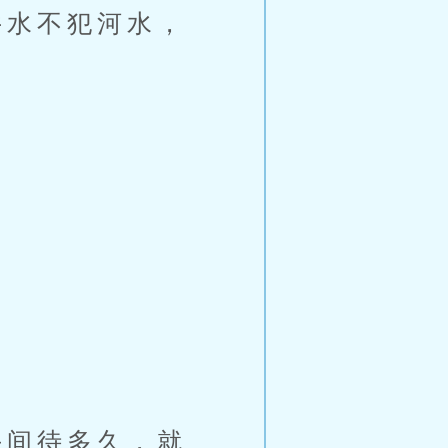
水不犯河水，
。
间待多久，就