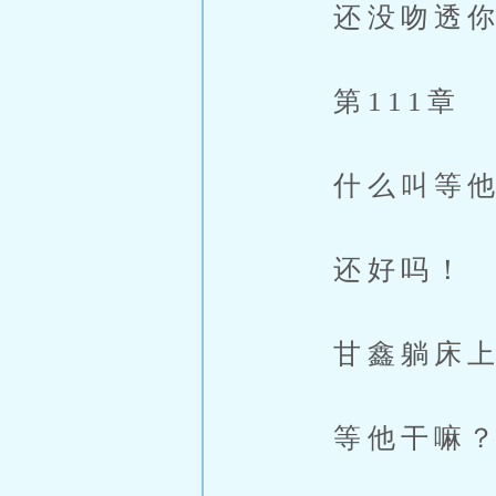
还没吻透你
第111章
什么叫等他
还好吗！
甘鑫躺床上
等他干嘛