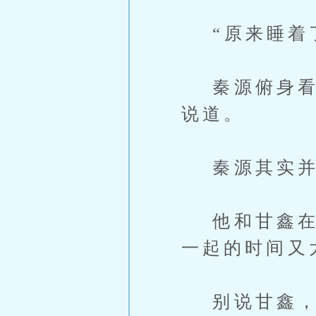
“原来睡着了
秦源俯身看着
说道。
秦源其实并
他和甘鑫在一
一起的时间又
别说甘鑫，就