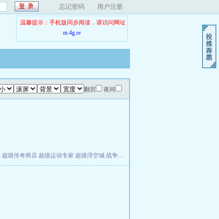
忘记密码
用户注册
温馨提示：手机版同步阅读，请访问网址
m.4g.re
翻页
夜间
夫
超级传奇商店
超级运动专家
超级浮空城
战争天堂
混元道纪
教练万岁
都市全能巨星