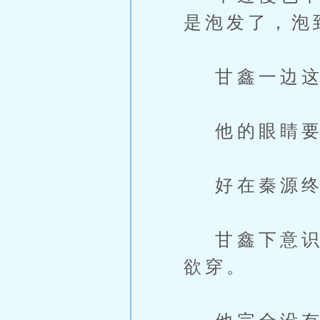
是泡发了，泡
甘鑫一边这
他的眼睛要
好在秦源终
甘鑫下意识闭
欲穿。