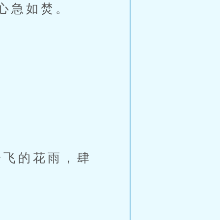
心急如焚。
飞的花雨，肆