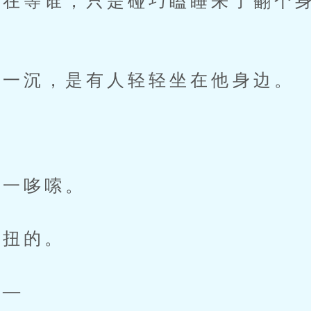
等谁，只是碰巧瞌睡来了翻个身
一沉，是有人轻轻坐在他身边。
”
一哆嗦。
扭的。
—