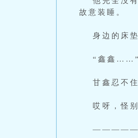
他完全没有在
故意装睡。
身边的床垫
“鑫鑫……
甘鑫忍不住
哎呀，怪别
—————