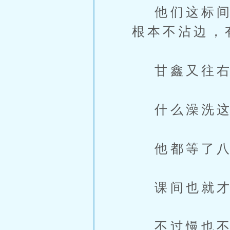
他们这标间一
根本不沾边，
甘鑫又往右
什么澡洗这
他都等了八
课间也就才
不过慢也不干