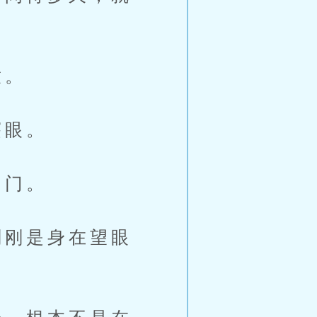
放。
窿眼。
了门。
刚是身在望眼