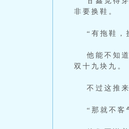
甘鑫觉得穿人
非要换鞋。
“有拖鞋，换
他能不知道有
双十九块九。
不过这推来
“那就不客