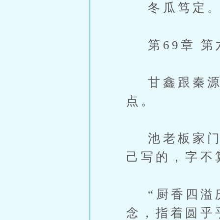
冬瓜笃定
第69章 第
甘鑫跟秦源提
点。
池老板家门上
己写的，字不
“厨香四溢庆
念，指着圆乎