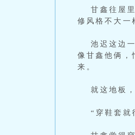
甘鑫往屋里看
修风格不大一
池迟这边一眼
像甘鑫他俩，
来。
就这地板，
“穿鞋套就