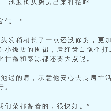
，池迟也从厨房出来打招呼。
客气。”
头发稍稍长了一点还没修剪，更加
吃小饭店的围裙，唇红齿白像个打
比甘鑫和秦源都还要大点呢。
迟的肩，示意他安心去厨房忙活
行。
们菜都备着的，很快好。”