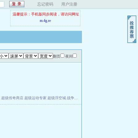
忘记密码
用户注册
温馨提示：手机版同步阅读，请访问网址
m.4g.re
翻页
夜间
夫
超级传奇商店
超级运动专家
超级浮空城
战争天堂
混元道纪
教练万岁
都市全能巨星