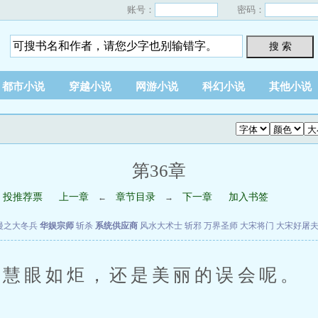
账号：
密码：
搜 索
都市小说
穿越小说
网游小说
科幻小说
其他小说
第36章
投推荐票
上一章
章节目录
下一章
加入书签
←
→
漫之大冬兵
华娱宗师
斩杀
系统供应商
风水大术士
斩邪
万界圣师
大宋将门
大宋好屠
慧眼如炬，还是美丽的误会呢。