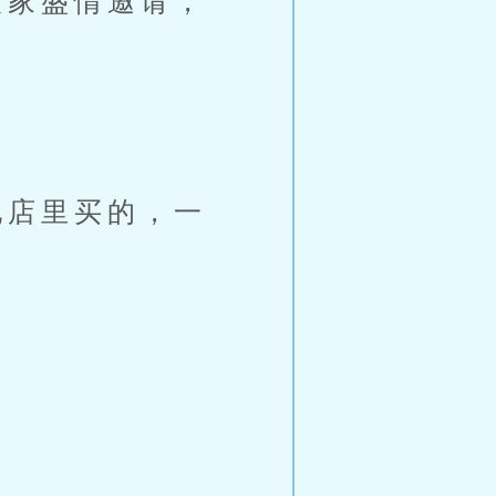
家盛情邀请，
店里买的，一
。