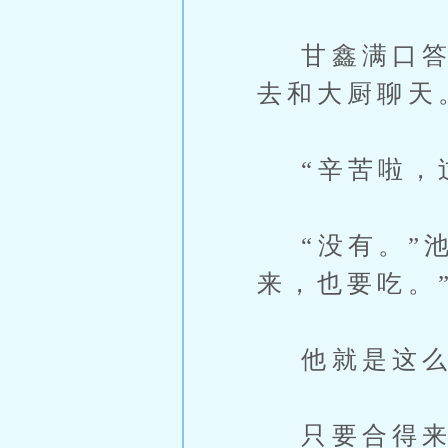
甘鑫满口答应
去和大厨聊天
“辛苦啦，过
“没有。”池
来，也要吃。
他就是这么
只要合得来