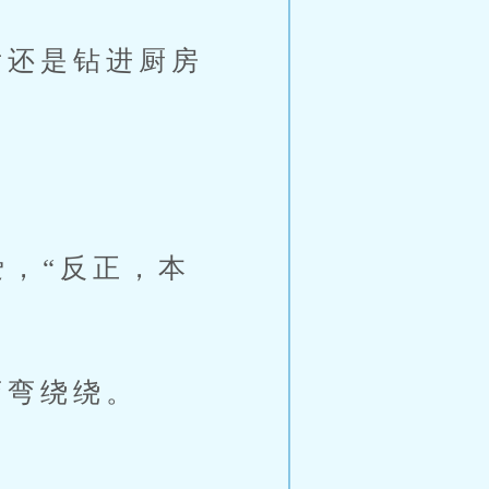
还是钻进厨房
，“反正，本
弯绕绕。