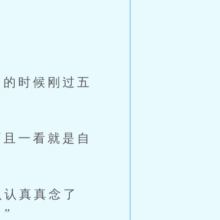
的时候刚过五
且一看就是自
认认真真念了
”