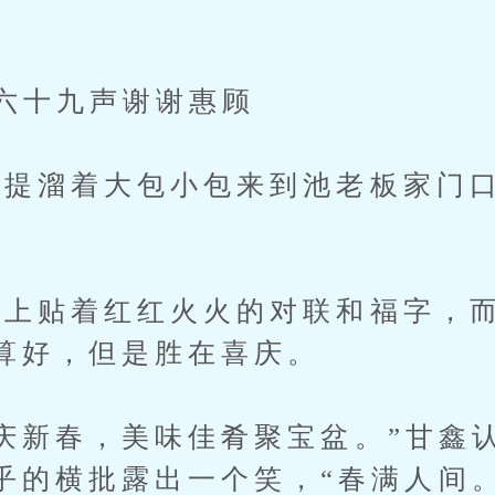
。
六十九声谢谢惠顾
溜着大包小包来到池老板家门口
贴着红红火火的对联和福字，而
算好，但是胜在喜庆。
新春，美味佳肴聚宝盆。”甘鑫
乎的横批露出一个笑，“春满人间。