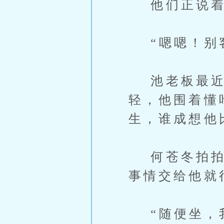
他们正说着
“嗯嗯！别
池老板最近
轻，他围着懂
生，谁成想他
何苍冬拍拍池
事情交给他就
“随便坐，我