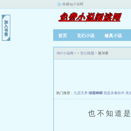
收藏4g小说网
首页
玄幻小说
修真小说
t9b7小说网
>
>
甘心情愿
> 第36章
热门推荐：
九层天界
绿茵峥嵘
我是杀毒软件
美
也不知道是