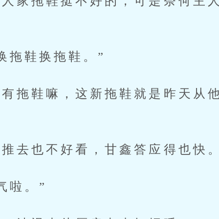
家拖鞋挺不好的，可是奈何主人
拖鞋换拖鞋。”
拖鞋嘛，这新拖鞋就是昨天从他
推去也不好看，甘鑫答应得也快
气啦。”