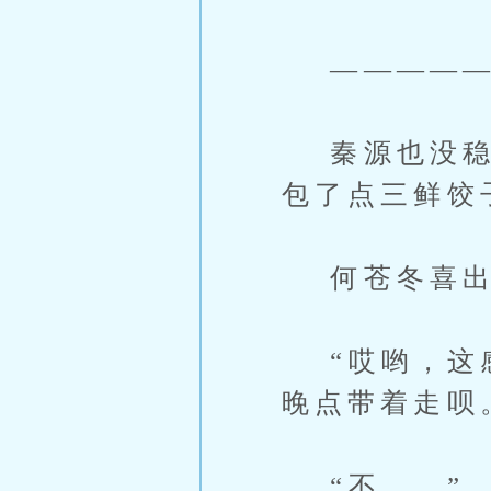
—————
秦源也没稳坐
包了点三鲜饺
何苍冬喜出
“哎哟，这感
晚点带着走呗
“不……”